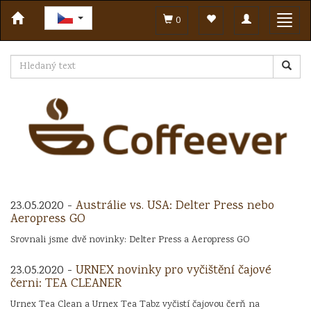
Toggle
Toggl
0
navigation
navig
23.05.2020 -
Austrálie vs. USA: Delter Press nebo
Aeropress GO
Srovnali jsme dvě novinky: Delter Press a Aeropress GO
23.05.2020 -
URNEX novinky pro vyčištění čajové
černi: TEA CLEANER
Urnex Tea Clean a Urnex Tea Tabz vyčistí čajovou čerň na