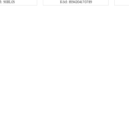
: 90BL05
Kód: 8594204170789