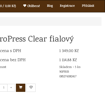
Blog
Registrace
Přihlásit
0 / 0,00 Kč)
Oblíbené
roPress Clear fialový
 cena s DPH
1 349,00 Kč
 cena bez DPH
1 114,88 Kč
nost
Skladem > 5 ks
90PR05
085276082417
+