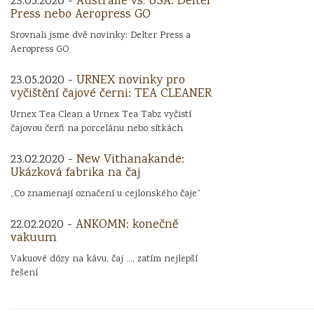
23.05.2020 -
Austrálie vs. USA: Delter
Press nebo Aeropress GO
Srovnali jsme dvě novinky: Delter Press a
Aeropress GO
23.05.2020 -
URNEX novinky pro
vyčištění čajové černi: TEA CLEANER
Urnex Tea Clean a Urnex Tea Tabz vyčistí
čajovou čerň na porcelánu nebo sítkách
23.02.2020 -
New Vithanakande:
Ukázková fabrika na čaj
„Co znamenají označení u cejlonského čaje“
22.02.2020 -
ANKOMN: konečně
vakuum
Vakuové dózy na kávu, čaj ..., zatím nejlepší
řešení