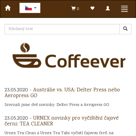
Toggle
Toggl
0
navigation
navig
23.05.2020 -
Austrálie vs. USA: Delter Press nebo
Aeropress GO
Srovnali jsme dvě novinky: Delter Press a Aeropress GO
23.05.2020 -
URNEX novinky pro vyčištění čajové
černi: TEA CLEANER
Urnex Tea Clean a Urnex Tea Tabz vyčistí čajovou čerň na