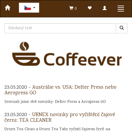
Toggle
Toggl
0
navigation
navig
23.05.2020 -
Austrálie vs. USA: Delter Press nebo
Aeropress GO
Srovnali jsme dvě novinky: Delter Press a Aeropress GO
23.05.2020 -
URNEX novinky pro vyčištění čajové
černi: TEA CLEANER
Urnex Tea Clean a Urnex Tea Tabz vyčistí čajovou čerň na