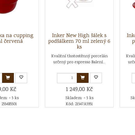
ka na cupping
Inker New High šálek s
Ink
l červená
podšálkem 70 ml zelený 6
p
ks
Kvalitní tlustostěnný porcelán
Kval
určený pro espresso Balení...
urč
9,00 Kč
1 249,00 Kč
em: > 5 ks
Skladem: > 5 ks
Sk
 2554B5501
Kód: 21547A5951