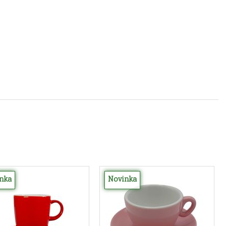
nka
Novinka