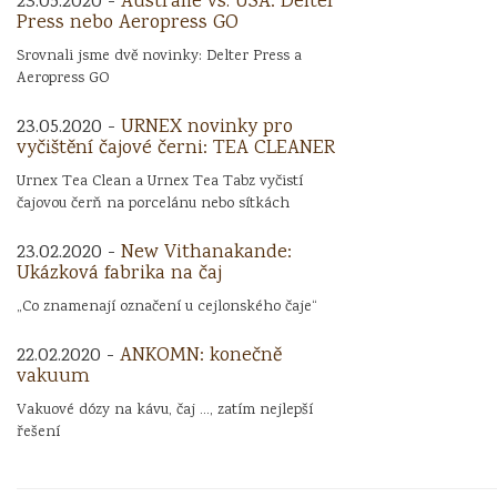
23.05.2020 -
Austrálie vs. USA: Delter
Press nebo Aeropress GO
Srovnali jsme dvě novinky: Delter Press a
Aeropress GO
23.05.2020 -
URNEX novinky pro
vyčištění čajové černi: TEA CLEANER
Urnex Tea Clean a Urnex Tea Tabz vyčistí
čajovou čerň na porcelánu nebo sítkách
23.02.2020 -
New Vithanakande:
Ukázková fabrika na čaj
„Co znamenají označení u cejlonského čaje“
22.02.2020 -
ANKOMN: konečně
vakuum
Vakuové dózy na kávu, čaj ..., zatím nejlepší
řešení