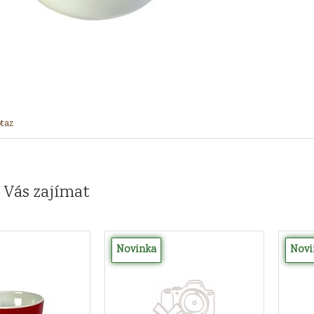
taz
 Vás zajímat
Novinka
Novi