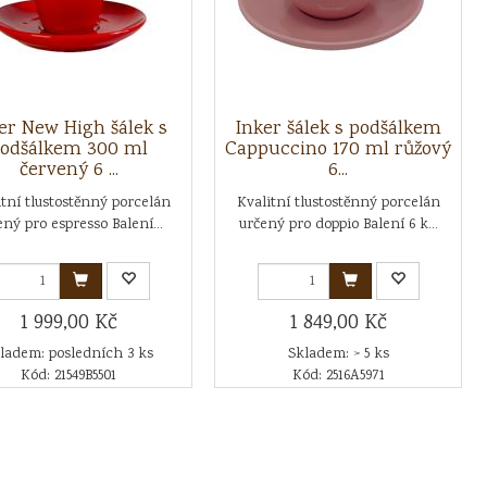
er New High šálek s
Inker šálek s podšálkem
odšálkem 300 ml
Cappuccino 170 ml růžový
červený 6 ...
6...
itní tlustostěnný porcelán
Kvalitní tlustostěnný porcelán
ený pro espresso Balení...
určený pro doppio Balení 6 k...
1 999,00 Kč
1 849,00 Kč
ladem: posledních 3 ks
Skladem: > 5 ks
Kód: 21549B5501
Kód: 2516A5971