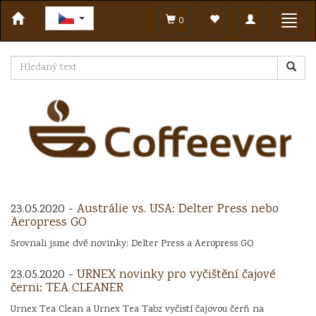
Toggle
Toggl
0
navigation
navig
23.05.2020 -
Austrálie vs. USA: Delter Press nebo
Aeropress GO
Srovnali jsme dvě novinky: Delter Press a Aeropress GO
23.05.2020 -
URNEX novinky pro vyčištění čajové
černi: TEA CLEANER
Urnex Tea Clean a Urnex Tea Tabz vyčistí čajovou čerň na