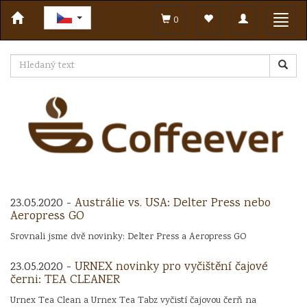
Toggle
Toggl
0
navigation
navig
23.05.2020 -
Austrálie vs. USA: Delter Press nebo
Aeropress GO
Srovnali jsme dvě novinky: Delter Press a Aeropress GO
23.05.2020 -
URNEX novinky pro vyčištění čajové
černi: TEA CLEANER
Urnex Tea Clean a Urnex Tea Tabz vyčistí čajovou čerň na