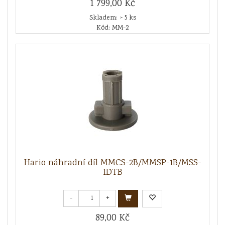
1 799,00 Kč
Skladem: > 5 ks
Kód: MM-2
Hario náhradní díl MMCS-2B/MMSP-1B/MSS-
1DTB
-
+
89,00 Kč