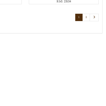
Kód: 23104
1
2