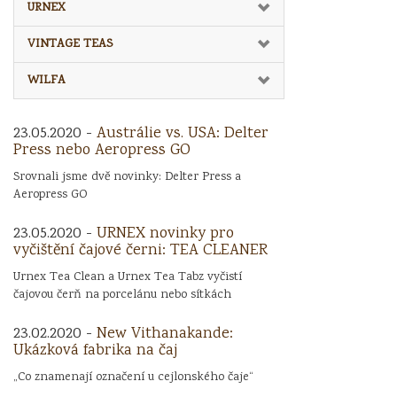
URNEX
VINTAGE TEAS
WILFA
23.05.2020 -
Austrálie vs. USA: Delter
Press nebo Aeropress GO
Srovnali jsme dvě novinky: Delter Press a
Aeropress GO
23.05.2020 -
URNEX novinky pro
vyčištění čajové černi: TEA CLEANER
Urnex Tea Clean a Urnex Tea Tabz vyčistí
čajovou čerň na porcelánu nebo sítkách
23.02.2020 -
New Vithanakande:
Ukázková fabrika na čaj
„Co znamenají označení u cejlonského čaje“