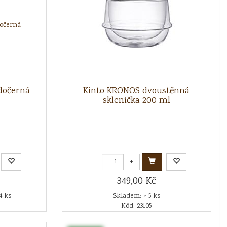
edočerná
Kinto KRONOS dvoustěnná
sklenička 200 ml
-
+
349,00 Kč
4 ks
Skladem: > 5 ks
Kód: 23105