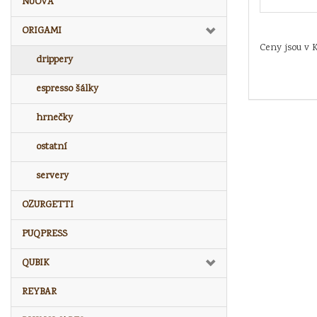
NUOVA
ORIGAMI
Ceny jsou v 
drippery
espresso šálky
hrnečky
ostatní
servery
OZURGETTI
PUQPRESS
QUBIK
REYBAR