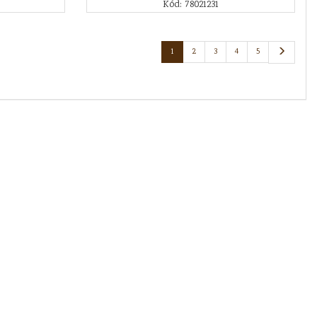
Kód: 78021231
1
2
3
4
5