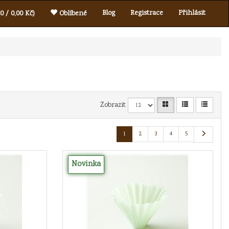
Blog
Registrace
Přihlásit
0 / 0,00 Kč)
Oblíbené
Zobrazit
1
2
3
4
5
Novinka