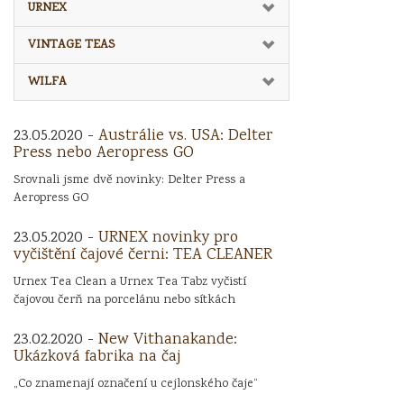
URNEX
VINTAGE TEAS
WILFA
23.05.2020 -
Austrálie vs. USA: Delter
Press nebo Aeropress GO
Srovnali jsme dvě novinky: Delter Press a
Aeropress GO
23.05.2020 -
URNEX novinky pro
vyčištění čajové černi: TEA CLEANER
Urnex Tea Clean a Urnex Tea Tabz vyčistí
čajovou čerň na porcelánu nebo sítkách
23.02.2020 -
New Vithanakande:
Ukázková fabrika na čaj
„Co znamenají označení u cejlonského čaje“