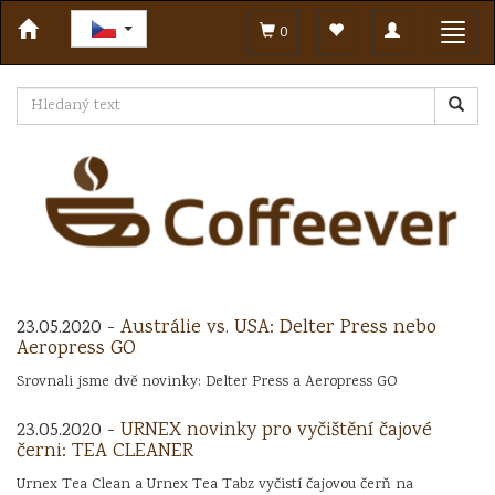
Toggle
Toggl
0
navigation
navig
23.05.2020 -
Austrálie vs. USA: Delter Press nebo
Aeropress GO
Srovnali jsme dvě novinky: Delter Press a Aeropress GO
23.05.2020 -
URNEX novinky pro vyčištění čajové
černi: TEA CLEANER
Urnex Tea Clean a Urnex Tea Tabz vyčistí čajovou čerň na