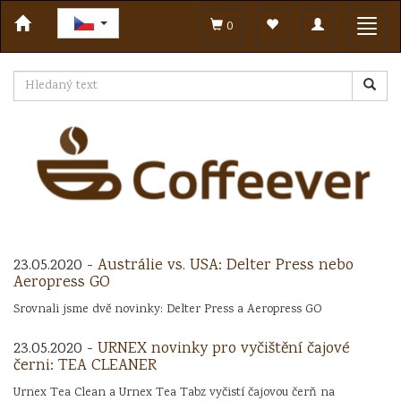
Toggle
Toggl
0
navigation
navig
23.05.2020 -
Austrálie vs. USA: Delter Press nebo
Aeropress GO
Srovnali jsme dvě novinky: Delter Press a Aeropress GO
23.05.2020 -
URNEX novinky pro vyčištění čajové
černi: TEA CLEANER
Urnex Tea Clean a Urnex Tea Tabz vyčistí čajovou čerň na