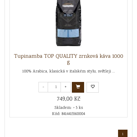
Tupinamba TOP QUALITY zrnková káva 1000
g
100% Arabica, klasická v italském stylu, světleji ...
-
+
749,00 Kč
Skladem: > 5 ks
Kód: 8414415560004
1