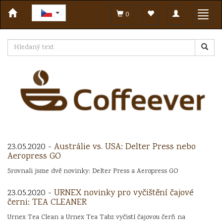
Toggle
Toggl
0
navigation
navig
23.05.2020 -
Austrálie vs. USA: Delter Press nebo
Aeropress GO
Srovnali jsme dvě novinky: Delter Press a Aeropress GO
23.05.2020 -
URNEX novinky pro vyčištění čajové
černi: TEA CLEANER
Urnex Tea Clean a Urnex Tea Tabz vyčistí čajovou čerň na