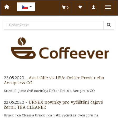
Toggle
Toggl
0
navigation
navig
23.05.2020 -
Austrálie vs. USA: Delter Press nebo
Aeropress GO
Srovnali jsme dvě novinky: Delter Press a Aeropress GO
23.05.2020 -
URNEX novinky pro vyčištění čajové
černi: TEA CLEANER
Urnex Tea Clean a Urnex Tea Tabz vyčistí čajovou čerň na