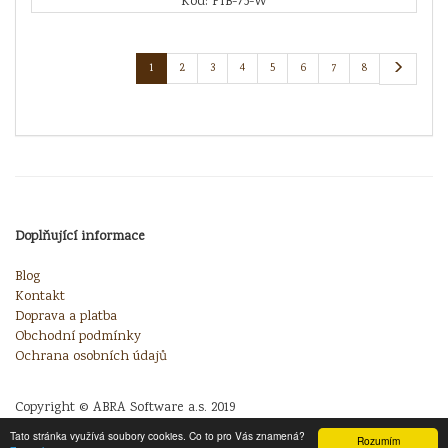
Kód: FIB-75-W
1
2
3
4
5
6
7
8
Doplňující informace
Blog
Kontakt
Doprava a platba
Obchodní podmínky
Ochrana osobních údajů
Copyright © ABRA Software a.s. 2019
Tato stránka využívá soubory cookies. Co to pro Vás znamená?
Rozumím