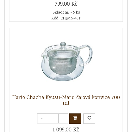
799,00 Kč
Skladem: > 5 ks
Kód: CHJMN-45T
Hario Chacha Kyusu-Maru čajová konvice 700
ml
-
+
1 099,00 Kč