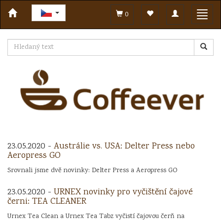
Toggle
Toggl
0
navigation
navig
23.05.2020 -
Austrálie vs. USA: Delter Press nebo
Aeropress GO
Srovnali jsme dvě novinky: Delter Press a Aeropress GO
23.05.2020 -
URNEX novinky pro vyčištění čajové
černi: TEA CLEANER
Urnex Tea Clean a Urnex Tea Tabz vyčistí čajovou čerň na