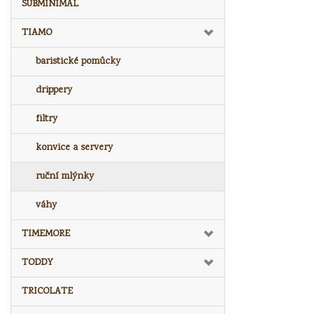
SUBMINIMAL
TIAMO
baristické pomůcky
drippery
filtry
konvice a servery
ruční mlýnky
váhy
TIMEMORE
TODDY
TRICOLATE