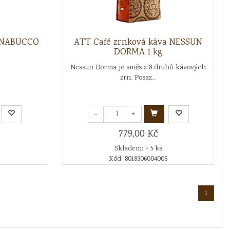
a NABUCCO
ATT Café zrnková káva NESSUN
DORMA 1 kg
Nessun Dorma je směs z 8 druhů kávových
zrn. Posaz...
-
+
779,00 Kč
Skladem: > 5 ks
Kód: 8018306004006
1