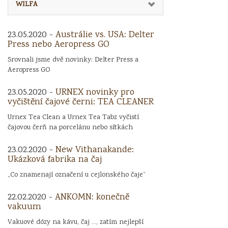
WILFA
23.05.2020 -
Austrálie vs. USA: Delter
Press nebo Aeropress GO
Srovnali jsme dvě novinky: Delter Press a
Aeropress GO
23.05.2020 -
URNEX novinky pro
vyčištění čajové černi: TEA CLEANER
Urnex Tea Clean a Urnex Tea Tabz vyčistí
čajovou čerň na porcelánu nebo sítkách
23.02.2020 -
New Vithanakande:
Ukázková fabrika na čaj
„Co znamenají označení u cejlonského čaje“
22.02.2020 -
ANKOMN: konečně
vakuum
Vakuové dózy na kávu, čaj ..., zatím nejlepší