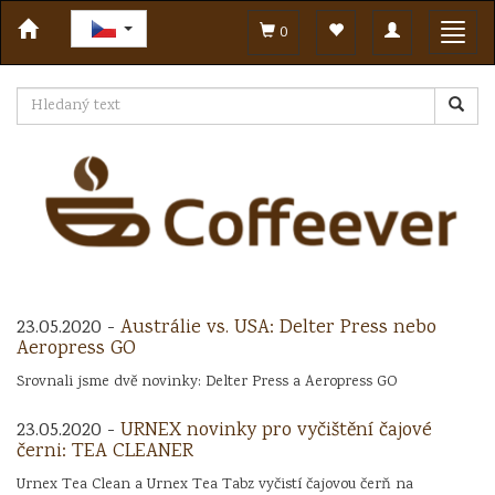
Toggle
Toggl
0
navigation
navig
23.05.2020 -
Austrálie vs. USA: Delter Press nebo
Aeropress GO
Srovnali jsme dvě novinky: Delter Press a Aeropress GO
23.05.2020 -
URNEX novinky pro vyčištění čajové
černi: TEA CLEANER
Urnex Tea Clean a Urnex Tea Tabz vyčistí čajovou čerň na