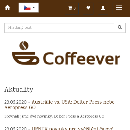
Toggle
Toggl
0
navigation
navig
Aktuality
23.05.2020 -
Austrálie vs. USA: Delter Press nebo
Aeropress GO
Srovnali jsme dvě novinky: Delter Press a Aeropress GO
23.05.2020 -
URNEX novinky pro vyčištění čajové