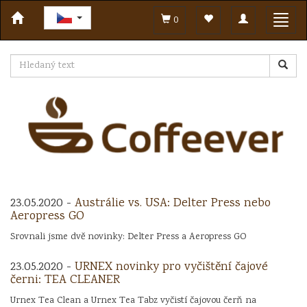
Toggle
Toggl
0
navigation
navig
23.05.2020 -
Austrálie vs. USA: Delter Press nebo
Aeropress GO
Srovnali jsme dvě novinky: Delter Press a Aeropress GO
23.05.2020 -
URNEX novinky pro vyčištění čajové
černi: TEA CLEANER
Urnex Tea Clean a Urnex Tea Tabz vyčistí čajovou čerň na