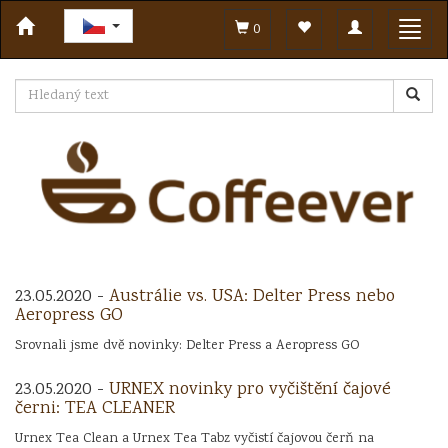
Toggle
Toggl
0
navigation
navig
23.05.2020 -
Austrálie vs. USA: Delter Press nebo
Aeropress GO
Srovnali jsme dvě novinky: Delter Press a Aeropress GO
23.05.2020 -
URNEX novinky pro vyčištění čajové
černi: TEA CLEANER
Urnex Tea Clean a Urnex Tea Tabz vyčistí čajovou čerň na