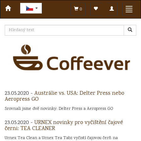
Toggle
Toggl
0
navigation
navig
23.05.2020 -
Austrálie vs. USA: Delter Press nebo
Aeropress GO
Srovnali jsme dvě novinky: Delter Press a Aeropress GO
23.05.2020 -
URNEX novinky pro vyčištění čajové
černi: TEA CLEANER
Urnex Tea Clean a Urnex Tea Tabz vyčistí čajovou čerň na