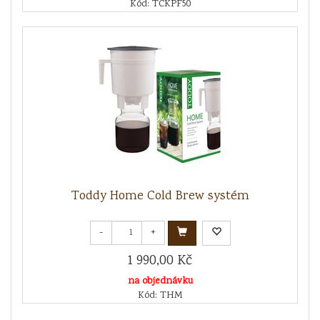
Kód: TCKPF50
Toddy Home Cold Brew systém
-
+
1 990,00 Kč
na objednávku
Kód: THM