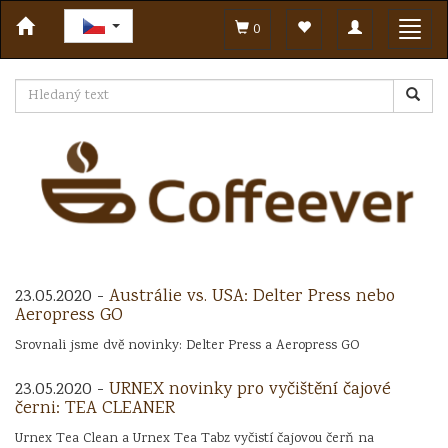
Toggle
Toggl
0
navigation
navig
23.05.2020 -
Austrálie vs. USA: Delter Press nebo
Aeropress GO
Srovnali jsme dvě novinky: Delter Press a Aeropress GO
23.05.2020 -
URNEX novinky pro vyčištění čajové
černi: TEA CLEANER
Urnex Tea Clean a Urnex Tea Tabz vyčistí čajovou čerň na