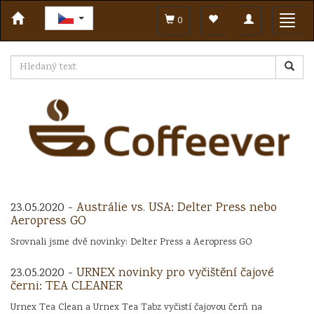
Toggle
Toggl
0
navigation
navig
23.05.2020 -
Austrálie vs. USA: Delter Press nebo
Aeropress GO
Srovnali jsme dvě novinky: Delter Press a Aeropress GO
23.05.2020 -
URNEX novinky pro vyčištění čajové
černi: TEA CLEANER
Urnex Tea Clean a Urnex Tea Tabz vyčistí čajovou čerň na