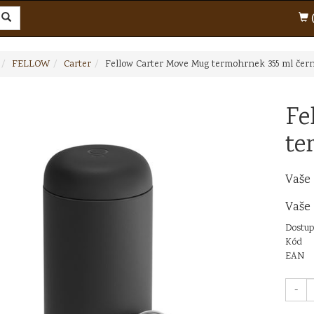
(
FELLOW
Carter
Fellow Carter Move Mug termohrnek 355 ml čer
Fe
te
Vaše
Vaše
Dostup
Kód
EAN
-