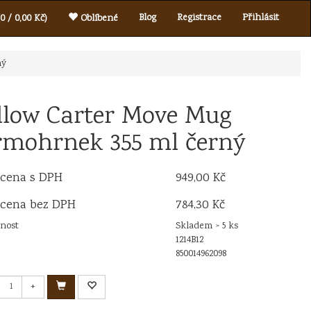
Blog
Registrace
Přihlásit
0 / 0,00 Kč)
Oblíbené
ný
llow Carter Move Mug
rmohrnek 355 ml černý
 cena s DPH
949,00 Kč
 cena bez DPH
784,30 Kč
nost
Skladem > 5 ks
1214B12
850014962098
+