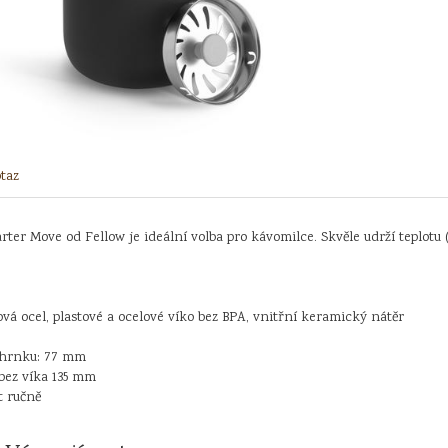
taz
er Move od Fellow je ideální volba pro kávomilce. Skvěle udrží teplotu 
ová ocel, plastové a ocelové víko bez BPA, vnitřní keramický nátěr
 hrnku: 77 mm
bez víka 135 mm
t ručně