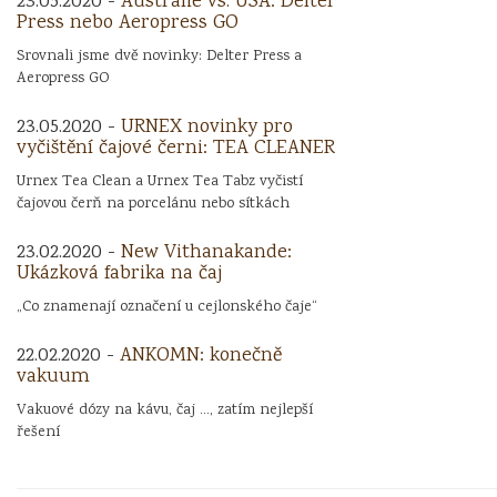
23.05.2020 -
Austrálie vs. USA: Delter
Press nebo Aeropress GO
Srovnali jsme dvě novinky: Delter Press a
Aeropress GO
23.05.2020 -
URNEX novinky pro
vyčištění čajové černi: TEA CLEANER
Urnex Tea Clean a Urnex Tea Tabz vyčistí
čajovou čerň na porcelánu nebo sítkách
23.02.2020 -
New Vithanakande:
Ukázková fabrika na čaj
„Co znamenají označení u cejlonského čaje“
22.02.2020 -
ANKOMN: konečně
vakuum
Vakuové dózy na kávu, čaj ..., zatím nejlepší
řešení