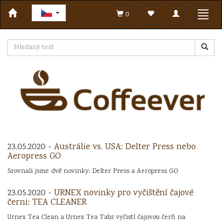
Toggle
Toggl
0
navigation
navig
23.05.2020 -
Austrálie vs. USA: Delter Press nebo
Aeropress GO
Srovnali jsme dvě novinky: Delter Press a Aeropress GO
23.05.2020 -
URNEX novinky pro vyčištění čajové
černi: TEA CLEANER
Urnex Tea Clean a Urnex Tea Tabz vyčistí čajovou čerň na