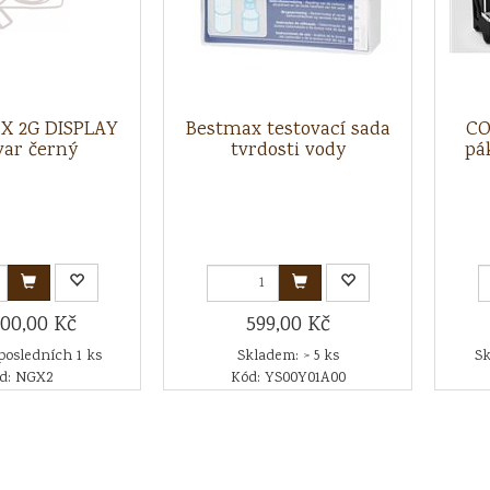
-X 2G DISPLAY
Bestmax testovací sada
CO
var černý
tvrdosti vody
pá
000,00 Kč
599,00 Kč
posledních 1 ks
Skladem: > 5 ks
Sk
d: NGX2
Kód: YS00Y01A00