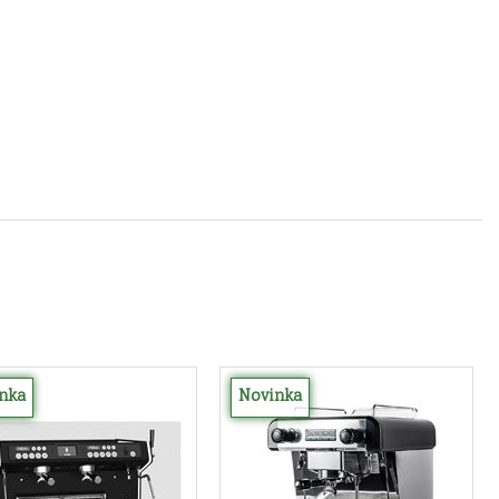
nka
Novinka