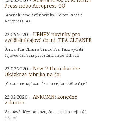
23.05.2020 -
Austrálie vs. USA: Delter
Press nebo Aeropress GO
Srovnali jsme dvě novinky: Delter Press a
Aeropress GO
23.05.2020 -
URNEX novinky pro
vyčištění čajové černi: TEA CLEANER
Urnex Tea Clean a Urnex Tea Tabz vyčistí
čajovou čerň na porcelánu nebo sítkách
23.02.2020 -
New Vithanakande:
Ukázková fabrika na čaj
„Co znamenají označení u cejlonského čaje“
22.02.2020 -
ANKOMN: konečně
vakuum
Vakuové dózy na kávu, čaj ..., zatím nejlepší
řešení