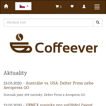
Toggle
Toggl
0
navigation
navig
Aktuality
23.05.2020 -
Austrálie vs. USA: Delter Press nebo
Aeropress GO
Srovnali jsme dvě novinky: Delter Press a Aeropress GO
23.05.2020 -
URNEX novinky pro vyčištění čajové