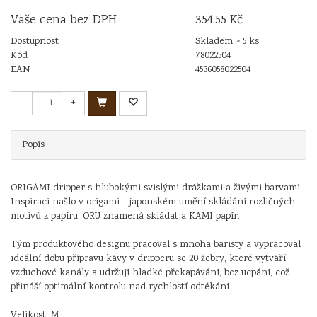
Vaše cena bez DPH
354,55 Kč
Dostupnost
Skladem > 5 ks
Kód
78022504
EAN
4536058022504
-
+
Popis
ORIGAMI dripper s hlubokými svislými drážkami a živými barvami.
Inspiraci našlo v origami - japonském umění skládání rozličných
motivů z papíru. ORU znamená skládat a KAMI papír.
Tým produktového designu pracoval s mnoha baristy a vypracoval
ideální dobu přípravu kávy v dripperu se 20 žebry, které vytváří
vzduchové kanály a udržují hladké překapávání, bez ucpání, což
přináší optimální kontrolu nad rychlostí odtékání.
Velikost: M