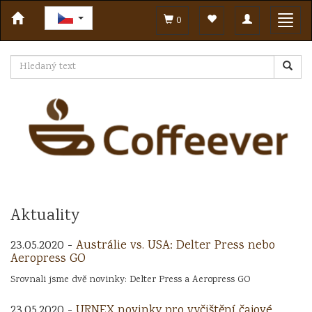
Toggle
Toggl
0
navigation
navig
Aktuality
23.05.2020 -
Austrálie vs. USA: Delter Press nebo
Aeropress GO
Srovnali jsme dvě novinky: Delter Press a Aeropress GO
23.05.2020 -
URNEX novinky pro vyčištění čajové