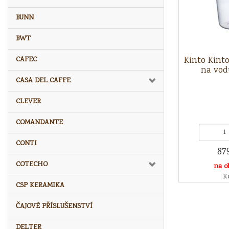
BUNN
BWT
Kinto Kint
CAFEC
na vod
CASA DEL CAFFE
CLEVER
COMANDANTE
CONTI
87
COTECHO
na o
Kó
CSP KERAMIKA
ČAJOVÉ PŘÍSLUŠENSTVÍ
DELTER