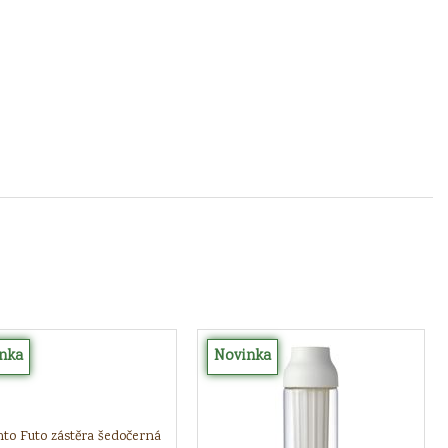
nka
Novinka