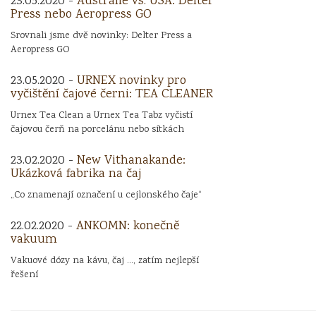
23.05.2020 -
Austrálie vs. USA: Delter
Press nebo Aeropress GO
Srovnali jsme dvě novinky: Delter Press a
Aeropress GO
23.05.2020 -
URNEX novinky pro
vyčištění čajové černi: TEA CLEANER
Urnex Tea Clean a Urnex Tea Tabz vyčistí
čajovou čerň na porcelánu nebo sítkách
23.02.2020 -
New Vithanakande:
Ukázková fabrika na čaj
„Co znamenají označení u cejlonského čaje“
22.02.2020 -
ANKOMN: konečně
vakuum
Vakuové dózy na kávu, čaj ..., zatím nejlepší
řešení