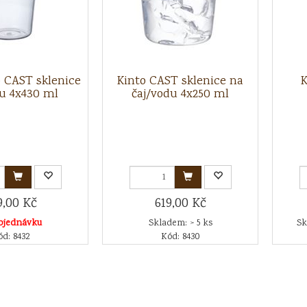
o CAST sklenice
Kinto CAST sklenice na
K
u 4x430 ml
čaj/vodu 4x250 ml
9,00 Kč
619,00 Kč
bjednávku
Skladem: > 5 ks
Sk
d: 8432
Kód: 8430