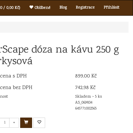
Blog
Registrace
Přihlásit
0 / 0,00 Kč)
Oblíbené
rScape dóza na kávu 250 g
rkysová
 cena s DPH
899,00 Kč
 cena bez DPH
742,98 Kč
nost
Skladem > 5 ks
AS_06M04
645771002565
+