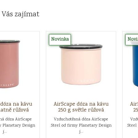
 Vás zajímat
Novinka
Novi
 dóza na kávu
AirScape dóza na kávu
Air
atně růžová
250 g světle růžová
2
ná dóza AirScape
Vzduchotěsná dóza AirScape
Vzd
y Planetary Design
Steel od firmy Planetary Design
Steel
j...
j...