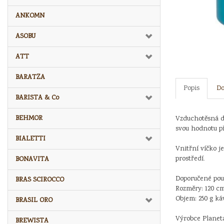
ANKOMN
ASOBU
ATT
BARATZA
Popis
Do
BARISTA & Co
BEHMOR
Vzduchotěsná dó
svou hodnotu p
BIALETTI
Vnitřní víčko j
prostředí.
BONAVITA
Doporučené pouz
BRAS SCIROCCO
Rozměry: 120 cm
Objem: 250 g ká
BRASIL ORO
Výrobce Planet
BREWISTA