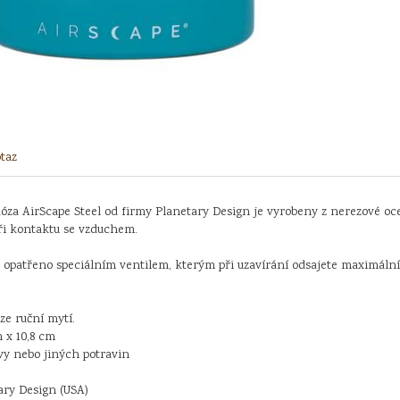
taz
za AirScape Steel od firmy Planetary Design je vyrobeny z nerezové oce
ři kontaktu se vzduchem.
e opatřeno speciálním ventilem, kterým při uzavírání odsajete maximální
e ruční mytí.
 x 10,8 cm
vy nebo jiných potravin
ary Design (USA)