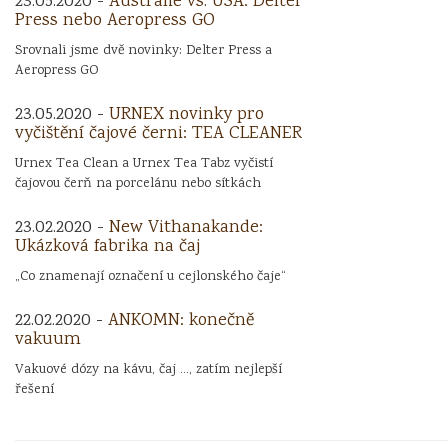
23.05.2020 -
Austrálie vs. USA: Delter
Press nebo Aeropress GO
Srovnali jsme dvě novinky: Delter Press a
Aeropress GO
23.05.2020 -
URNEX novinky pro
vyčištění čajové černi: TEA CLEANER
Urnex Tea Clean a Urnex Tea Tabz vyčistí
čajovou čerň na porcelánu nebo sítkách
23.02.2020 -
New Vithanakande:
Ukázková fabrika na čaj
„Co znamenají označení u cejlonského čaje“
22.02.2020 -
ANKOMN: konečně
vakuum
Vakuové dózy na kávu, čaj ..., zatím nejlepší
řešení