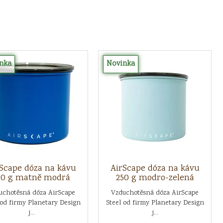
nka
Novinka
Scape dóza na kávu
AirScape dóza na kávu
50 g matně modrá
250 g modro-zelená
uchotěsná dóza AirScape
Vzduchotěsná dóza AirScape
 od firmy Planetary Design
Steel od firmy Planetary Design
j...
j...