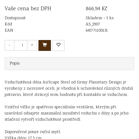
Vaše cena bez DPH
866,94 Kč
Dostupnost
Skladem > 5 ks
Kód
AS_2907
EAN
645771100131
-
+
Popis
Vzduchotěsná dóza AirScape Steel od firmy Planetary Design je
vyrobeny z nerezové oceli, je vhodná k uchovávání různých druhů
potravin, které ztrácejí svou hodnotu při kontaktu se vzduchem.
Vnitřní víčko je opatřeno speciálním ventilem, kterým při
uzavírání odsajete maximální množství vzduchu z dózy a po jeho
stlačení vytvoří vzduchotěsné prostředí.
Doporučené pouze ruční mytí.
Výška dózy: 17,5 cm