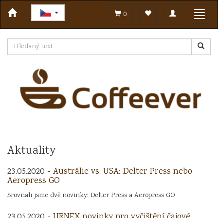
Toggle
Toggl
0
navigation
navig
Aktuality
23.05.2020 -
Austrálie vs. USA: Delter Press nebo
Aeropress GO
Srovnali jsme dvě novinky: Delter Press a Aeropress GO
23.05.2020 -
URNEX novinky pro vyčištění čajové