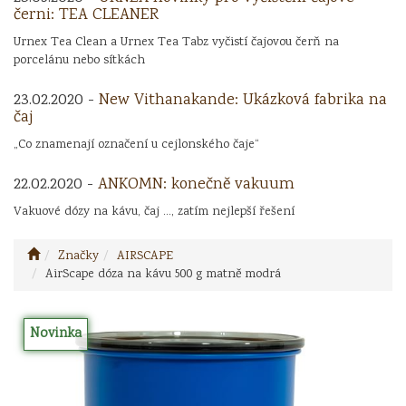
černi: TEA CLEANER
Urnex Tea Clean a Urnex Tea Tabz vyčistí čajovou čerň na
porcelánu nebo sítkách
23.02.2020 -
New Vithanakande: Ukázková fabrika na
čaj
„Co znamenají označení u cejlonského čaje“
22.02.2020 -
ANKOMN: konečně vakuum
Vakuové dózy na kávu, čaj ..., zatím nejlepší řešení
Značky
AIRSCAPE
AirScape dóza na kávu 500 g matně modrá
Novinka