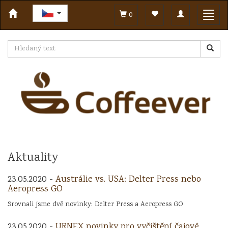
Toggle
Toggl
0
navigation
navig
Aktuality
23.05.2020 -
Austrálie vs. USA: Delter Press nebo
Aeropress GO
Srovnali jsme dvě novinky: Delter Press a Aeropress GO
23.05.2020 -
URNEX novinky pro vyčištění čajové