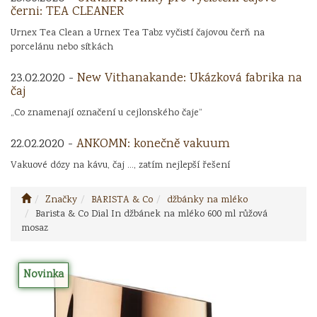
černi: TEA CLEANER
Urnex Tea Clean a Urnex Tea Tabz vyčistí čajovou čerň na
porcelánu nebo sítkách
23.02.2020 -
New Vithanakande: Ukázková fabrika na
čaj
„Co znamenají označení u cejlonského čaje“
22.02.2020 -
ANKOMN: konečně vakuum
Vakuové dózy na kávu, čaj ..., zatím nejlepší řešení
Značky
BARISTA & Co
džbánky na mléko
Barista & Co Dial In džbánek na mléko 600 ml růžová
mosaz
Novinka