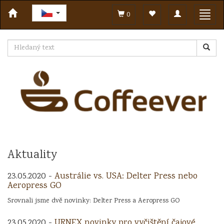
Toggle
Toggl
0
navigation
navig
Aktuality
23.05.2020 -
Austrálie vs. USA: Delter Press nebo
Aeropress GO
Srovnali jsme dvě novinky: Delter Press a Aeropress GO
23.05.2020 -
URNEX novinky pro vyčištění čajové