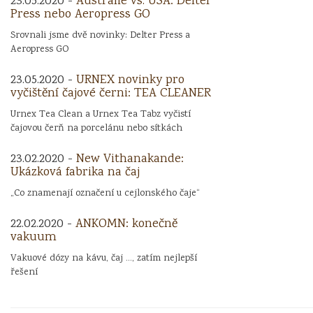
23.05.2020 -
Austrálie vs. USA: Delter
Press nebo Aeropress GO
Srovnali jsme dvě novinky: Delter Press a
Aeropress GO
23.05.2020 -
URNEX novinky pro
vyčištění čajové černi: TEA CLEANER
Urnex Tea Clean a Urnex Tea Tabz vyčistí
čajovou čerň na porcelánu nebo sítkách
23.02.2020 -
New Vithanakande:
Ukázková fabrika na čaj
„Co znamenají označení u cejlonského čaje“
22.02.2020 -
ANKOMN: konečně
vakuum
Vakuové dózy na kávu, čaj ..., zatím nejlepší
řešení