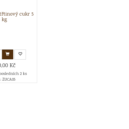
třtinový cukr 5
kg
0,00 Kč
posledních 2 ks
: ZUCA05