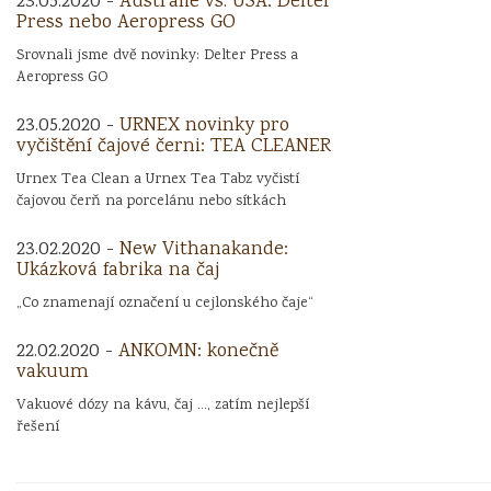
23.05.2020 -
Austrálie vs. USA: Delter
Press nebo Aeropress GO
Srovnali jsme dvě novinky: Delter Press a
Aeropress GO
23.05.2020 -
URNEX novinky pro
vyčištění čajové černi: TEA CLEANER
Urnex Tea Clean a Urnex Tea Tabz vyčistí
čajovou čerň na porcelánu nebo sítkách
23.02.2020 -
New Vithanakande:
Ukázková fabrika na čaj
„Co znamenají označení u cejlonského čaje“
22.02.2020 -
ANKOMN: konečně
vakuum
Vakuové dózy na kávu, čaj ..., zatím nejlepší
řešení