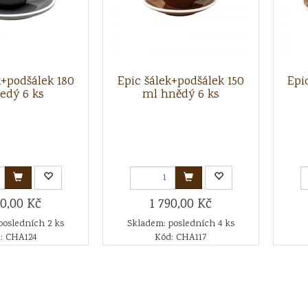
k+podšálek 180
Epic šálek+podšálek 150
Epi
edý 6 ks
ml hnědý 6 ks
90,00 Kč
1 790,00 Kč
posledních 2 ks
Skladem: posledních 4 ks
: CHA124
Kód: CHA117