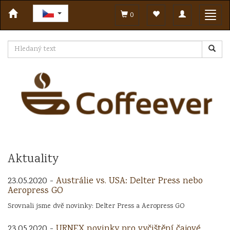
Toggle
Toggl
0
navigation
navig
Aktuality
23.05.2020 -
Austrálie vs. USA: Delter Press nebo
Aeropress GO
Srovnali jsme dvě novinky: Delter Press a Aeropress GO
23.05.2020 -
URNEX novinky pro vyčištění čajové