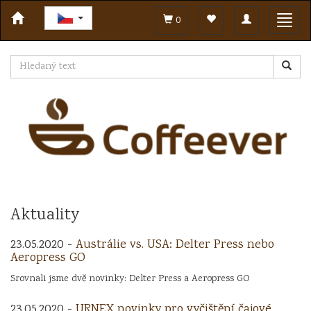
Toggle
Toggl
0
navigation
navig
Aktuality
23.05.2020 -
Austrálie vs. USA: Delter Press nebo
Aeropress GO
Srovnali jsme dvě novinky: Delter Press a Aeropress GO
23.05.2020 -
URNEX novinky pro vyčištění čajové