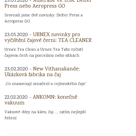
23.05.2020 -
Austrálie vs. USA: Delter
Press nebo Aeropress GO
Srovnali jsme dvě novinky: Delter Press a
Aeropress GO
23.05.2020 -
URNEX novinky pro
vyčištění čajové černi: TEA CLEANER
Urnex Tea Clean a Urnex Tea Tabz vyčistí
čajovou čerň na porcelánu nebo sítkách
23.02.2020 -
New Vithanakande:
Ukázková fabrika na čaj
„Co znamenají označení u cejlonského čaje“
22.02.2020 -
ANKOMN: konečně
vakuum
Vakuové dózy na kávu, čaj ..., zatím nejlepší
řešení