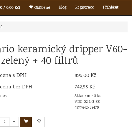
Blog
Registrace
Přihlásit
0 / 0,00 Kč)
Oblíbené
rů
rio keramický dripper V60-
 zelený + 40 filtrů
 cena s DPH
899,00 Kč
 cena bez DPH
742,98 Kč
nost
Skladem > 5 ks
VDC-02-LG-BB
4977642728479
+