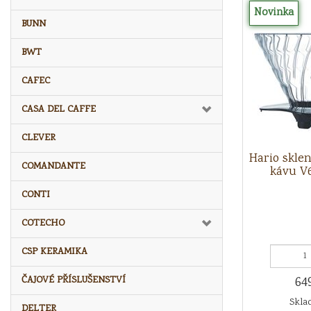
Novinka
BUNN
BWT
CAFEC
CASA DEL CAFFE
CLEVER
Hario skle
COMANDANTE
kávu V
CONTI
COTECHO
CSP KERAMIKA
64
ČAJOVÉ PŘÍSLUŠENSTVÍ
Sklad
DELTER