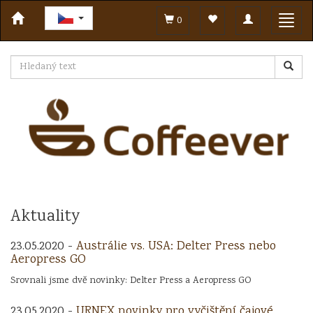
Toggle
Toggl
0
navigation
navig
Aktuality
23.05.2020 -
Austrálie vs. USA: Delter Press nebo
Aeropress GO
Srovnali jsme dvě novinky: Delter Press a Aeropress GO
23.05.2020 -
URNEX novinky pro vyčištění čajové