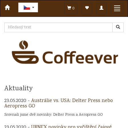
Toggle
Toggl
0
navigation
navig
Aktuality
23.05.2020 -
Austrálie vs. USA: Delter Press nebo
Aeropress GO
Srovnali jsme dvě novinky: Delter Press a Aeropress GO
23.05.2020 -
URNEX novinky pro vyčištění čajové