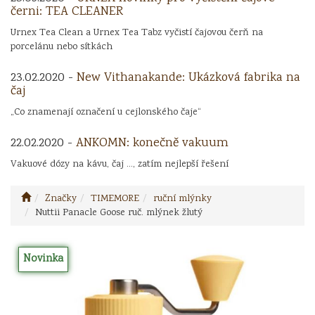
černi: TEA CLEANER
Urnex Tea Clean a Urnex Tea Tabz vyčistí čajovou čerň na
porcelánu nebo sítkách
23.02.2020 -
New Vithanakande: Ukázková fabrika na
čaj
„Co znamenají označení u cejlonského čaje“
22.02.2020 -
ANKOMN: konečně vakuum
Vakuové dózy na kávu, čaj ..., zatím nejlepší řešení
Značky
TIMEMORE
ruční mlýnky
Nuttii Panacle Goose ruč. mlýnek žlutý
Novinka