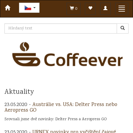
Toggle
Toggl
0
navigation
navig
Aktuality
23.05.2020 -
Austrálie vs. USA: Delter Press nebo
Aeropress GO
Srovnali jsme dvě novinky: Delter Press a Aeropress GO
23.05.2020 -
URNEX novinky pro vyčištění čajové