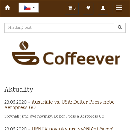
Toggle
Toggl
0
navigation
navig
Aktuality
23.05.2020 -
Austrálie vs. USA: Delter Press nebo
Aeropress GO
Srovnali jsme dvě novinky: Delter Press a Aeropress GO
23.05.2020 -
URNEX novinky pro vyčištění čajové