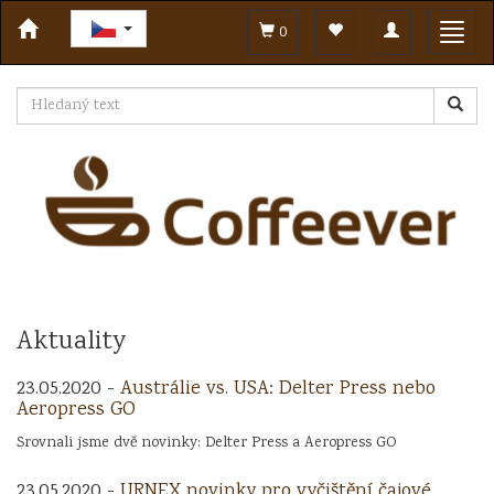
Toggle
Toggl
0
navigation
navig
Aktuality
23.05.2020 -
Austrálie vs. USA: Delter Press nebo
Aeropress GO
Srovnali jsme dvě novinky: Delter Press a Aeropress GO
23.05.2020 -
URNEX novinky pro vyčištění čajové