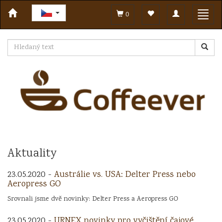
Toggle
Toggl
0
navigation
navig
Aktuality
23.05.2020 -
Austrálie vs. USA: Delter Press nebo
Aeropress GO
Srovnali jsme dvě novinky: Delter Press a Aeropress GO
23.05.2020 -
URNEX novinky pro vyčištění čajové