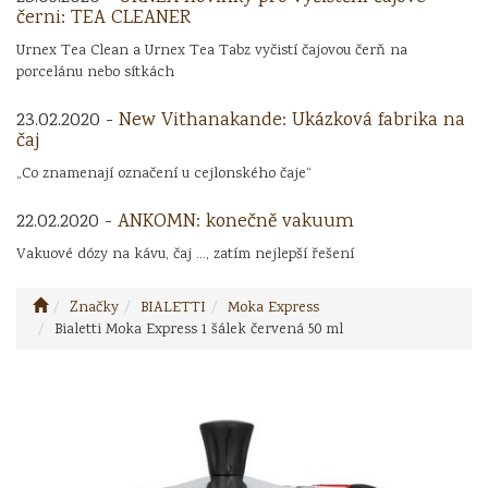
černi: TEA CLEANER
Urnex Tea Clean a Urnex Tea Tabz vyčistí čajovou čerň na
porcelánu nebo sítkách
23.02.2020 -
New Vithanakande: Ukázková fabrika na
čaj
„Co znamenají označení u cejlonského čaje“
22.02.2020 -
ANKOMN: konečně vakuum
Vakuové dózy na kávu, čaj ..., zatím nejlepší řešení
Značky
BIALETTI
Moka Express
Bialetti Moka Express 1 šálek červená 50 ml