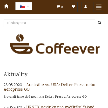
Toggle
Toggl
0
navigation
navig
Aktuality
23.05.2020 -
Austrálie vs. USA: Delter Press nebo
Aeropress GO
Srovnali jsme dvě novinky: Delter Press a Aeropress GO
23.05.2020 -
URNEX novinky pro vyčištění čajové