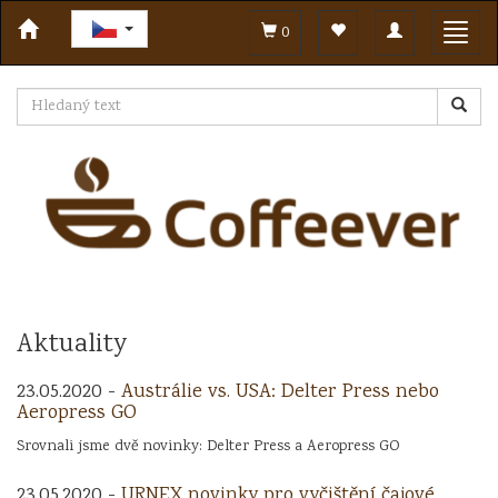
Toggle
Toggl
0
navigation
navig
Aktuality
23.05.2020 -
Austrálie vs. USA: Delter Press nebo
Aeropress GO
Srovnali jsme dvě novinky: Delter Press a Aeropress GO
23.05.2020 -
URNEX novinky pro vyčištění čajové