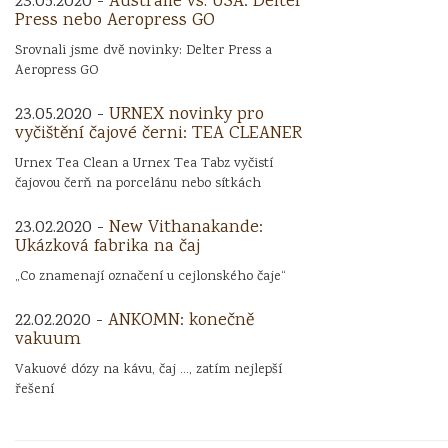
23.05.2020 -
Austrálie vs. USA: Delter
Press nebo Aeropress GO
Srovnali jsme dvě novinky: Delter Press a
Aeropress GO
23.05.2020 -
URNEX novinky pro
vyčištění čajové černi: TEA CLEANER
Urnex Tea Clean a Urnex Tea Tabz vyčistí
čajovou čerň na porcelánu nebo sítkách
23.02.2020 -
New Vithanakande:
Ukázková fabrika na čaj
„Co znamenají označení u cejlonského čaje“
22.02.2020 -
ANKOMN: konečně
vakuum
Vakuové dózy na kávu, čaj ..., zatím nejlepší
řešení