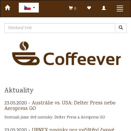
Toggle
Toggl
0
navigation
navig
Aktuality
23.05.2020 -
Austrálie vs. USA: Delter Press nebo
Aeropress GO
Srovnali jsme dvě novinky: Delter Press a Aeropress GO
23.05.2020 -
URNEX novinky pro vyčištění čajové