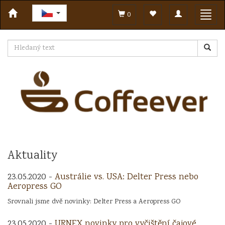
Toggle
Toggl
0
navigation
navig
Aktuality
23.05.2020 -
Austrálie vs. USA: Delter Press nebo
Aeropress GO
Srovnali jsme dvě novinky: Delter Press a Aeropress GO
23.05.2020 -
URNEX novinky pro vyčištění čajové