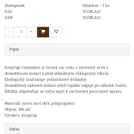
Dostupnost
Skladem > 5 ks
Kód
SCOBLA12
EAN
SCOBLA12
-
+
Popis
KeepCup Commuter je hrnek na cesty z nerezové oceli s
dvoustěnnou izolací a plně utěsněným výklopným víkem.
Ekologický (nahrazuje jednorázové kelímky).
Dvoustěnná vakuová izolace udrží teplotu nápoje po několik hodin.
Údržba: doporučuje se ruční mytí k zachování povrchové úpravy.
Materiál: nerez ocel 18/8, polypropylen
Objem: 340 ml
Výrobce: KeepCup
Dotaz