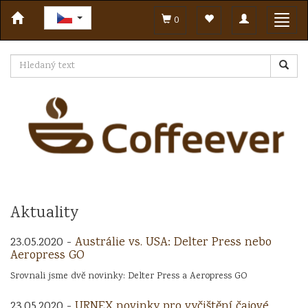
Toggle
Toggl
0
navigation
navig
Aktuality
23.05.2020 -
Austrálie vs. USA: Delter Press nebo
Aeropress GO
Srovnali jsme dvě novinky: Delter Press a Aeropress GO
23.05.2020 -
URNEX novinky pro vyčištění čajové